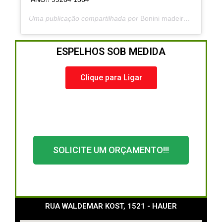
Uma publicação compartilhada por
Bonini madeiras e vidros
(
ESPELHOS SOB MEDIDA
Clique para Ligar
SOLICITE UM ORÇAMENTO!!!
RUA WALDEMAR KOST, 1521 - HAUER