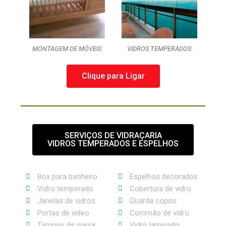
MONTAGEM DE MÓVEIS
VIDROS TEMPERADOS
Clique para Ligar
SERVIÇOS DE VIDRAÇARIA
VIDROS TEMPERADOS E ESPELHOS
Box para banheiro
Espelhos decorados
Vidro temperado
Cobertura de vidro
Janelas de vidros
Guarda copos
Portas de video
Corrimão de vidro
Tampos de mesa
Vidro laminado