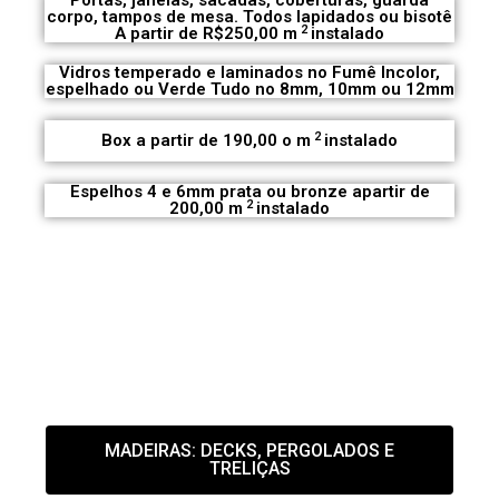
Portas, janelas, sacadas, coberturas, guarda
corpo, tampos de mesa. Todos lapidados ou bisotê
2
A partir de R$250,00 m
instalado
Vidros temperado e laminados no Fumê Incolor,
espelhado ou Verde Tudo no 8mm, 10mm ou 12mm
2
Box a partir de 190,00 o m
instalado
Espelhos 4 e 6mm prata ou bronze apartir de
2
200,00 m
instalado
Executamos todo serviço em vidros temperado e
espelhos;
Madeiras: decks, pergolados, treliças;
Montagens e restauração de móveis
Pequenas reformas: pinturas lisas, texturas e
projetadas.
MADEIRAS: DECKS, PERGOLADOS E
TRELIÇAS