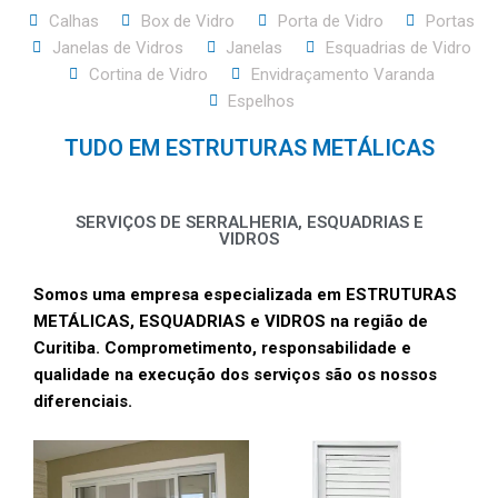
Calhas
Box de Vidro
Porta de Vidro
Portas
Janelas de Vidros
Janelas
Esquadrias de Vidro
Cortina de Vidro
Envidraçamento Varanda
Espelhos
TUDO EM ESTRUTURAS METÁLICAS
SERVIÇOS DE SERRALHERIA, ESQUADRIAS E
VIDROS
Somos uma empresa especializada em ESTRUTURAS
METÁLICAS, ESQUADRIAS e VIDROS na região de
Curitiba. Comprometimento, responsabilidade e
qualidade na execução dos serviços são os nossos
diferenciais.