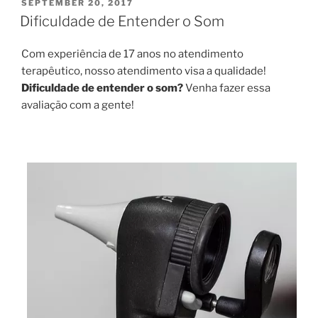
no
POSTED
SEPTEMBER 20, 2017
ON
Ouvido
Dificuldade de Entender o Som
Curitiba”
Com experiência de 17 anos no atendimento
terapêutico, nosso atendimento visa a qualidade!
Dificuldade de entender o som?
Venha fazer essa
avaliação com a gente!