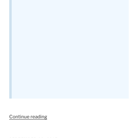
“Tratamento
Continue reading
de
Zumbido