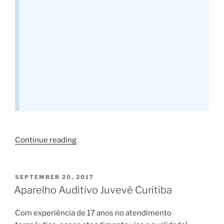
“Processamento
Continue reading
Auditivo
Central
Curitiba”
POSTED
SEPTEMBER 20, 2017
ON
Aparelho Auditivo Juvevê Curitiba
Com experiência de 17 anos no atendimento