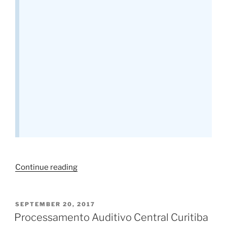
“Dificuldade
Continue reading
de
Entender
o
POSTED
SEPTEMBER 20, 2017
ON
Som”
Processamento Auditivo Central Curitiba