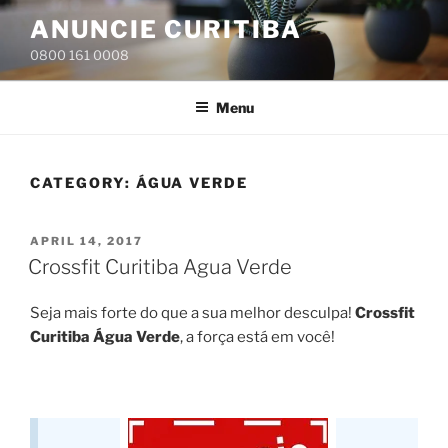
Skip
ANUNCIE CURITIBA
to
0800 161 0008
content
Menu
CATEGORY:
ÁGUA VERDE
POSTED
APRIL 14, 2017
ON
Crossfit Curitiba Agua Verde
Seja mais forte do que a sua melhor desculpa!
Crossfit
Curitiba Água Verde
, a força está em você!