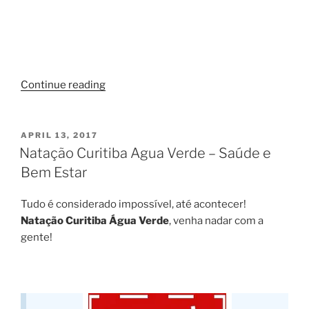
“Crossfit
Continue reading
Curitiba
Agua
Verde”
POSTED
APRIL 13, 2017
ON
Natação Curitiba Agua Verde – Saúde e
Bem Estar
Tudo é considerado impossível, até acontecer!
Natação Curitiba Água Verde
, venha nadar com a
gente!