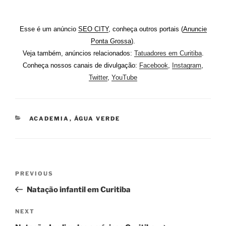
Esse é um anúncio
SEO CITY
, conheça outros portais (
Anuncie
Ponta Grossa
).
Veja também, anúncios relacionados:
Tatuadores em Curitiba
.
Conheça nossos canais de divulgação:
Facebook
,
Instagram
,
Twitter
,
YouTube
CATEGORIES
ACADEMIA
,
ÁGUA VERDE
Post
Previous
PREVIOUS
navigation
Post
Natação infantil em Curitiba
Next
NEXT
Post