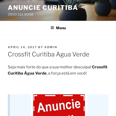
Skip
ANUNCIE CURITIBA
to
0800 161 0008
content
Menu
POSTED
APRIL 14, 2017
BY
ADMIN
ON
Crossfit Curitiba Agua Verde
Seja mais forte do que a sua melhor desculpa!
Crossfit
Curitiba Água Verde
, a força está em você!